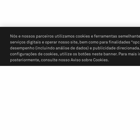
Nós e nossos parceiros utilizamos cookies e ferramentas semelhante
serviços digitais e operar nosso site, bem como para finalidades “opc
desempenho (incluindo análise de dados) e publicidade direcionada. P
configurações de cookies, utilize os botões neste banner. Para mais 
posteriormente, consulte nosso Aviso sobre Cookies.