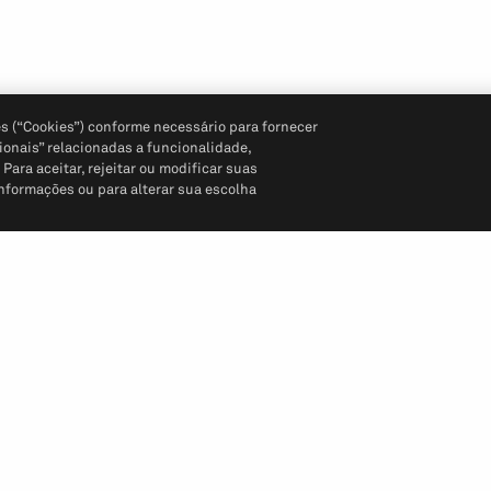
s (“Cookies”) conforme necessário para fornecer
ionais” relacionadas a funcionalidade,
ara aceitar, rejeitar ou modificar suas
informações ou para alterar sua escolha
Siga-nos