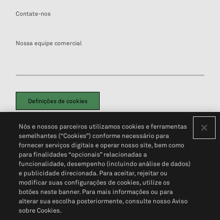
Contate-nos
Nossa equipe comercial
Definições de cookies
Disclaimers Legais
Termos de Uso
Aviso de Cookies
Nós e nossos parceiros utilizamos cookies e ferramentas
Política de Privacidade
Portal de privacidade do cliente (em inglês)
semelhantes (“Cookies”) conforme necessário para
Não Venda Minhas Informações Pessoais
© 2026 S&P Global
fornecer serviços digitais e operar nosso site, bem como
para finalidades “opcionais” relacionadas a
funcionalidade, desempenho (incluindo análise de dados)
e publicidade direcionada. Para aceitar, rejeitar ou
modificar suas configurações de cookies, utilize os
botões neste banner. Para mais informações ou para
alterar sua escolha posteriormente, consulte nosso Aviso
sobre Cookies.