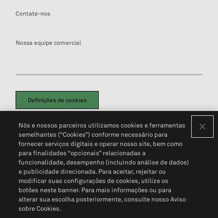
Contate-nos
Nossa equipe comercial
Definições de cookies
Disclaimers Legais
Termos de Uso
Aviso de Cookies
Nós e nossos parceiros utilizamos cookies e ferramentas
Política de Privacidade
Portal de privacidade do cliente (em inglês)
semelhantes (“Cookies”) conforme necessário para
Não Venda Minhas Informações Pessoais
© 2026 S&P Global
fornecer serviços digitais e operar nosso site, bem como
para finalidades “opcionais” relacionadas a
funcionalidade, desempenho (incluindo análise de dados)
e publicidade direcionada. Para aceitar, rejeitar ou
modificar suas configurações de cookies, utilize os
botões neste banner. Para mais informações ou para
alterar sua escolha posteriormente, consulte nosso Aviso
sobre Cookies.