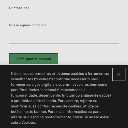
Contate-nos
Nossa equipe comercial
Definições de cookies
Disclaimers Legais
Termos de Uso
Aviso de Cookies
Nós e nossos parceiros utilizamos cookies e ferramentas
Política de Privacidade
Portal de privacidade do cliente (em inglês)
semelhantes (“Cookies”) conforme necessário para
Não Venda Minhas Informações Pessoais
© 2026 S&P Global
fornecer serviços digitais e operar nosso site, bem como
para finalidades “opcionais” relacionadas a
funcionalidade, desempenho (incluindo análise de dados)
e publicidade direcionada. Para aceitar, rejeitar ou
modificar suas configurações de cookies, utilize os
botões neste banner. Para mais informações ou para
alterar sua escolha posteriormente, consulte nosso Aviso
sobre Cookies.