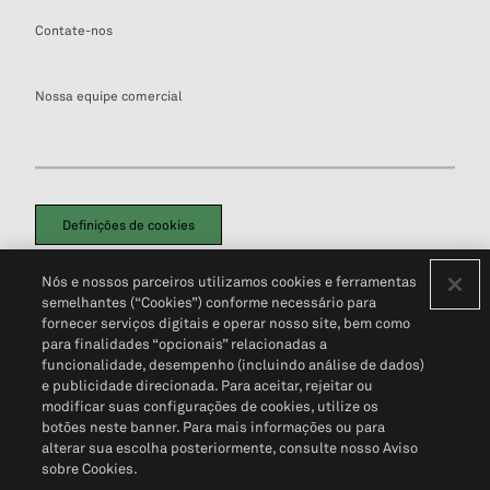
Contate-nos
Nossa equipe comercial
Definições de cookies
Disclaimers Legais
Termos de Uso
Aviso de Cookies
Nós e nossos parceiros utilizamos cookies e ferramentas
Política de Privacidade
Portal de privacidade do cliente (em inglês)
semelhantes (“Cookies”) conforme necessário para
Não Venda Minhas Informações Pessoais
© 2026 S&P Global
fornecer serviços digitais e operar nosso site, bem como
para finalidades “opcionais” relacionadas a
funcionalidade, desempenho (incluindo análise de dados)
e publicidade direcionada. Para aceitar, rejeitar ou
modificar suas configurações de cookies, utilize os
botões neste banner. Para mais informações ou para
alterar sua escolha posteriormente, consulte nosso Aviso
sobre Cookies.