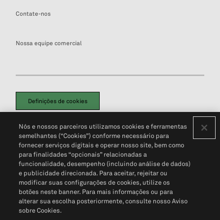
Contate-nos
Nossa equipe comercial
Definições de cookies
Disclaimers Legais
Termos de Uso
Aviso de Cookies
Nós e nossos parceiros utilizamos cookies e ferramentas
Política de Privacidade
Portal de privacidade do cliente (em inglês)
semelhantes (“Cookies”) conforme necessário para
Não Venda Minhas Informações Pessoais
© 2026 S&P Global
fornecer serviços digitais e operar nosso site, bem como
para finalidades “opcionais” relacionadas a
funcionalidade, desempenho (incluindo análise de dados)
e publicidade direcionada. Para aceitar, rejeitar ou
modificar suas configurações de cookies, utilize os
botões neste banner. Para mais informações ou para
alterar sua escolha posteriormente, consulte nosso Aviso
sobre Cookies.