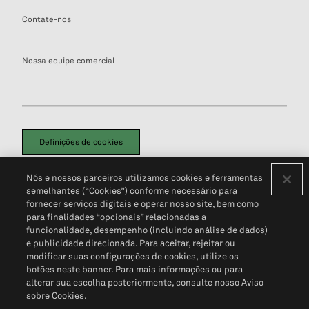
Contate-nos
Nossa equipe comercial
Definições de cookies
Disclaimers Legais
Termos de Uso
Aviso de Cookies
Nós e nossos parceiros utilizamos cookies e ferramentas
Política de Privacidade
Portal de privacidade do cliente (em inglês)
semelhantes (“Cookies”) conforme necessário para
Não Venda Minhas Informações Pessoais
© 2026 S&P Global
fornecer serviços digitais e operar nosso site, bem como
para finalidades “opcionais” relacionadas a
funcionalidade, desempenho (incluindo análise de dados)
e publicidade direcionada. Para aceitar, rejeitar ou
modificar suas configurações de cookies, utilize os
botões neste banner. Para mais informações ou para
alterar sua escolha posteriormente, consulte nosso Aviso
sobre Cookies.