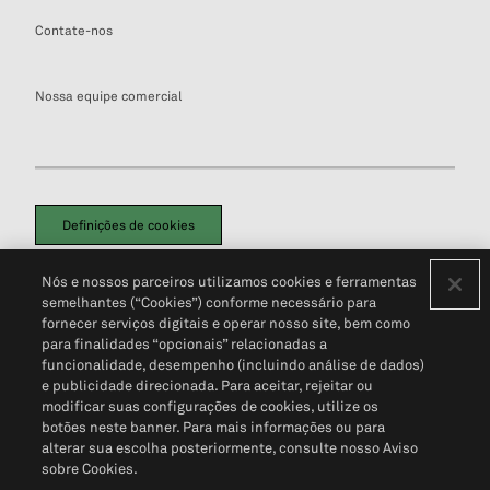
Contate-nos
Nossa equipe comercial
Definições de cookies
Disclaimers Legais
Termos de Uso
Aviso de Cookies
Nós e nossos parceiros utilizamos cookies e ferramentas
Política de Privacidade
Portal de privacidade do cliente (em inglês)
semelhantes (“Cookies”) conforme necessário para
Não Venda Minhas Informações Pessoais
© 2026 S&P Global
fornecer serviços digitais e operar nosso site, bem como
para finalidades “opcionais” relacionadas a
funcionalidade, desempenho (incluindo análise de dados)
e publicidade direcionada. Para aceitar, rejeitar ou
modificar suas configurações de cookies, utilize os
botões neste banner. Para mais informações ou para
alterar sua escolha posteriormente, consulte nosso Aviso
sobre Cookies.