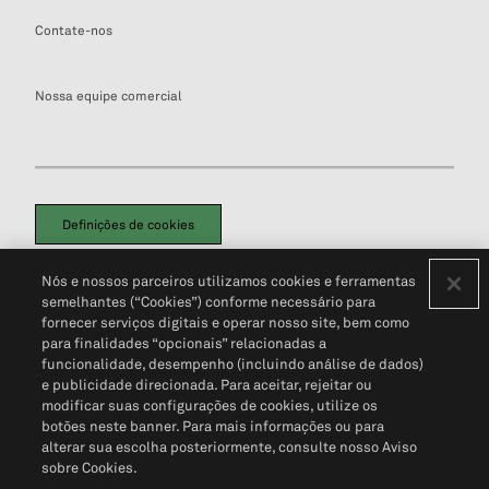
Contate-nos
Nossa equipe comercial
Definições de cookies
Disclaimers Legais
Termos de Uso
Aviso de Cookies
Nós e nossos parceiros utilizamos cookies e ferramentas
Política de Privacidade
Portal de privacidade do cliente (em inglês)
semelhantes (“Cookies”) conforme necessário para
Não Venda Minhas Informações Pessoais
© 2026 S&P Global
fornecer serviços digitais e operar nosso site, bem como
para finalidades “opcionais” relacionadas a
funcionalidade, desempenho (incluindo análise de dados)
e publicidade direcionada. Para aceitar, rejeitar ou
modificar suas configurações de cookies, utilize os
botões neste banner. Para mais informações ou para
alterar sua escolha posteriormente, consulte nosso Aviso
sobre Cookies.