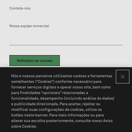
Contate-nos
Nossa equipe comercial
Definições de cookies
Disclaimers Legais
Termos de Uso
Aviso de Cookies
Nós e nossos parceiros utilizamos cookies e ferramentas
Política de Privacidade
Portal de privacidade do cliente (em inglês)
semelhantes (“Cookies”) conforme necessário para
Não Venda Minhas Informações Pessoais
© 2026 S&P Global
fornecer serviços digitais e operar nosso site, bem como
para finalidades “opcionais” relacionadas a
funcionalidade, desempenho (incluindo análise de dados)
e publicidade direcionada. Para aceitar, rejeitar ou
modificar suas configurações de cookies, utilize os
botões neste banner. Para mais informações ou para
alterar sua escolha posteriormente, consulte nosso Aviso
sobre Cookies.