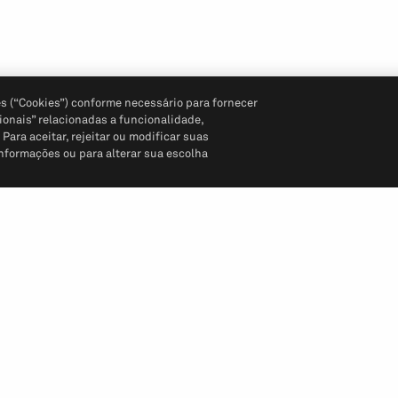
s (“Cookies”) conforme necessário para fornecer
ionais” relacionadas a funcionalidade,
ara aceitar, rejeitar ou modificar suas
informações ou para alterar sua escolha
Siga-nos