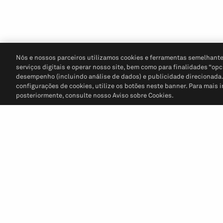
Nós e nossos parceiros utilizamos cookies e ferramentas semelhante
serviços digitais e operar nosso site, bem como para finalidades “opc
desempenho (incluindo análise de dados) e publicidade direcionada. P
configurações de cookies, utilize os botões neste banner. Para mais 
posteriormente, consulte nosso Aviso sobre Cookies.