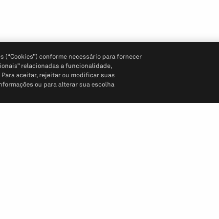
s (“Cookies”) conforme necessário para fornecer
ionais” relacionadas a funcionalidade,
ara aceitar, rejeitar ou modificar suas
informações ou para alterar sua escolha
Siga-nos