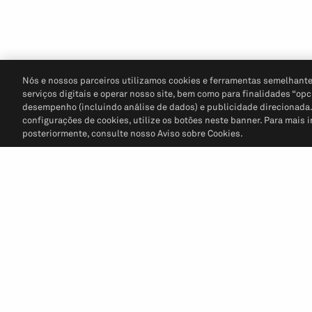
Nós e nossos parceiros utilizamos cookies e ferramentas semelhante
serviços digitais e operar nosso site, bem como para finalidades “opc
desempenho (incluindo análise de dados) e publicidade direcionada. P
configurações de cookies, utilize os botões neste banner. Para mais 
posteriormente, consulte nosso Aviso sobre Cookies.