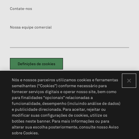
Contate-nos
Nossa equipe comercial
Definições de cookies
Disclaimers Legais
Termos de Uso
Aviso de Cookies
Nós e nossos parceiros utilizamos cookies e ferramentas
Política de Privacidade
Portal de privacidade do cliente (em inglês)
semelhantes (“Cookies”) conforme necessário para
Não Venda Minhas Informações Pessoais
© 2026 S&P Global
fornecer serviços digitais e operar nosso site, bem como
para finalidades “opcionais” relacionadas a
funcionalidade, desempenho (incluindo análise de dados)
e publicidade direcionada. Para aceitar, rejeitar ou
modificar suas configurações de cookies, utilize os
botões neste banner. Para mais informações ou para
alterar sua escolha posteriormente, consulte nosso Aviso
sobre Cookies.