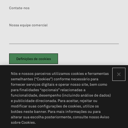
Contate-nos
Nossa equipe comercial
Definições de cookies
Disclaimers Legais
Termos de Uso
Aviso de Cookies
Nós e nossos parceiros utilizamos cookies e ferramentas
Política de Privacidade
Portal de privacidade do cliente (em inglês)
semelhantes (“Cookies”) conforme necessário para
Não Venda Minhas Informações Pessoais
© 2026 S&P Global
fornecer serviços digitais e operar nosso site, bem como
para finalidades “opcionais” relacionadas a
funcionalidade, desempenho (incluindo análise de dados)
e publicidade direcionada. Para aceitar, rejeitar ou
modificar suas configurações de cookies, utilize os
botões neste banner. Para mais informações ou para
alterar sua escolha posteriormente, consulte nosso Aviso
sobre Cookies.