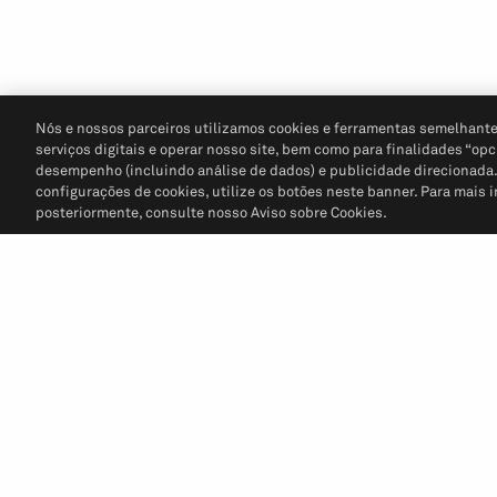
Nós e nossos parceiros utilizamos cookies e ferramentas semelhante
serviços digitais e operar nosso site, bem como para finalidades “opc
desempenho (incluindo análise de dados) e publicidade direcionada. P
configurações de cookies, utilize os botões neste banner. Para mais 
posteriormente, consulte nosso Aviso sobre Cookies.