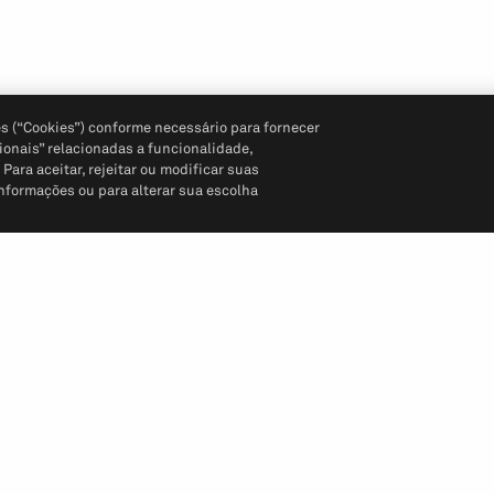
s (“Cookies”) conforme necessário para fornecer
ionais” relacionadas a funcionalidade,
ara aceitar, rejeitar ou modificar suas
informações ou para alterar sua escolha
Siga-nos