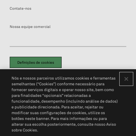
Contate-nos
Nossa equipe comercial
Definições de cookies
Disclaimers Legais
Termos de Uso
Aviso de Cookies
Nós e nossos parceiros utilizamos cookies e ferramentas
Política de Privacidade
Portal de privacidade do cliente (em inglês)
semelhantes (“Cookies”) conforme necessário para
Não Venda Minhas Informações Pessoais
© 2026 S&P Global
fornecer serviços digitais e operar nosso site, bem como
para finalidades “opcionais” relacionadas a
funcionalidade, desempenho (incluindo análise de dados)
e publicidade direcionada. Para aceitar, rejeitar ou
modificar suas configurações de cookies, utilize os
botões neste banner. Para mais informações ou para
alterar sua escolha posteriormente, consulte nosso Aviso
sobre Cookies.