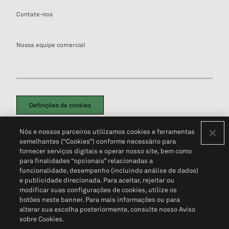
Contate-nos
Nossa equipe comercial
Definições de cookies
Disclaimers Legais
Termos de Uso
Aviso de Cookies
Nós e nossos parceiros utilizamos cookies e ferramentas
Política de Privacidade
Portal de privacidade do cliente (em inglês)
semelhantes (“Cookies”) conforme necessário para
Não Venda Minhas Informações Pessoais
© 2026 S&P Global
fornecer serviços digitais e operar nosso site, bem como
para finalidades “opcionais” relacionadas a
funcionalidade, desempenho (incluindo análise de dados)
e publicidade direcionada. Para aceitar, rejeitar ou
modificar suas configurações de cookies, utilize os
botões neste banner. Para mais informações ou para
alterar sua escolha posteriormente, consulte nosso Aviso
sobre Cookies.