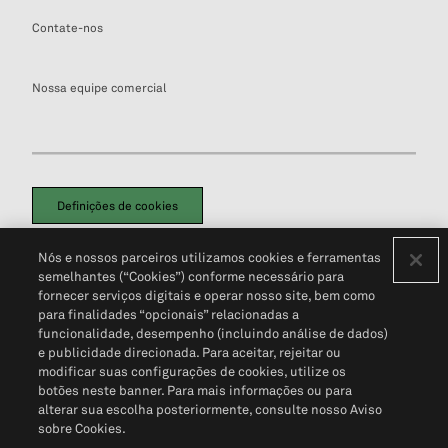
Contate-nos
Nossa equipe comercial
Definições de cookies
Disclaimers Legais
Termos de Uso
Aviso de Cookies
Nós e nossos parceiros utilizamos cookies e ferramentas
Política de Privacidade
Portal de privacidade do cliente (em inglês)
semelhantes (“Cookies”) conforme necessário para
Não Venda Minhas Informações Pessoais
© 2026 S&P Global
fornecer serviços digitais e operar nosso site, bem como
para finalidades “opcionais” relacionadas a
funcionalidade, desempenho (incluindo análise de dados)
e publicidade direcionada. Para aceitar, rejeitar ou
modificar suas configurações de cookies, utilize os
botões neste banner. Para mais informações ou para
alterar sua escolha posteriormente, consulte nosso Aviso
sobre Cookies.