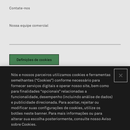
Contate-nos
Nossa equipe comercial
Definições de cookies
Disclaimers Legais
Termos de Uso
Aviso de Cookies
Nós e nossos parceiros utilizamos cookies e ferramentas
Política de Privacidade
Portal de privacidade do cliente (em inglês)
semelhantes (“Cookies”) conforme necessário para
Não Venda Minhas Informações Pessoais
© 2026 S&P Global
fornecer serviços digitais e operar nosso site, bem como
para finalidades “opcionais” relacionadas a
funcionalidade, desempenho (incluindo análise de dados)
e publicidade direcionada. Para aceitar, rejeitar ou
modificar suas configurações de cookies, utilize os
botões neste banner. Para mais informações ou para
alterar sua escolha posteriormente, consulte nosso Aviso
sobre Cookies.