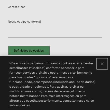
Contate-nos
Nossa equipe comercial
Definições de cookies
Disclaimers Legais
Termos de Uso
Aviso de Cookies
Nós e nossos parceiros utilizamos cookies e ferramentas
Política de Privacidade
Portal de privacidade do cliente (em inglês)
semelhantes (“Cookies”) conforme necessário para
Não Venda Minhas Informações Pessoais
© 2026 S&P Global
fornecer serviços digitais e operar nosso site, bem como
para finalidades “opcionais” relacionadas a
funcionalidade, desempenho (incluindo análise de dados)
e publicidade direcionada. Para aceitar, rejeitar ou
modificar suas configurações de cookies, utilize os
botões neste banner. Para mais informações ou para
alterar sua escolha posteriormente, consulte nosso Aviso
sobre Cookies.