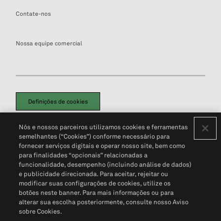
Contate-nos
Nossa equipe comercial
Definições de cookies
Disclaimers Legais
Termos de Uso
Aviso de Cookies
Nós e nossos parceiros utilizamos cookies e ferramentas
Política de Privacidade
Portal de privacidade do cliente (em inglês)
semelhantes (“Cookies”) conforme necessário para
Não Venda Minhas Informações Pessoais
© 2026 S&P Global
fornecer serviços digitais e operar nosso site, bem como
para finalidades “opcionais” relacionadas a
funcionalidade, desempenho (incluindo análise de dados)
e publicidade direcionada. Para aceitar, rejeitar ou
modificar suas configurações de cookies, utilize os
botões neste banner. Para mais informações ou para
alterar sua escolha posteriormente, consulte nosso Aviso
sobre Cookies.