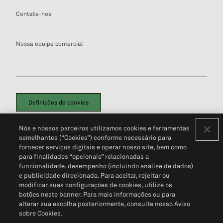
Contate-nos
Nossa equipe comercial
Definições de cookies
Disclaimers Legais
Termos de Uso
Aviso de Cookies
Nós e nossos parceiros utilizamos cookies e ferramentas
Política de Privacidade
Portal de privacidade do cliente (em inglês)
semelhantes (“Cookies”) conforme necessário para
Não Venda Minhas Informações Pessoais
© 2026 S&P Global
fornecer serviços digitais e operar nosso site, bem como
para finalidades “opcionais” relacionadas a
funcionalidade, desempenho (incluindo análise de dados)
e publicidade direcionada. Para aceitar, rejeitar ou
modificar suas configurações de cookies, utilize os
botões neste banner. Para mais informações ou para
alterar sua escolha posteriormente, consulte nosso Aviso
sobre Cookies.