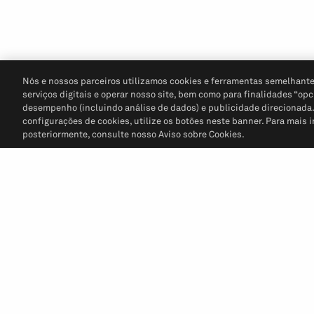
Nós e nossos parceiros utilizamos cookies e ferramentas semelhante
serviços digitais e operar nosso site, bem como para finalidades “opc
desempenho (incluindo análise de dados) e publicidade direcionada. P
configurações de cookies, utilize os botões neste banner. Para mais 
posteriormente, consulte nosso Aviso sobre Cookies.