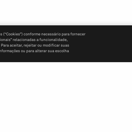
s (“Cookies”) conforme necessário para fornecer
ionais” relacionadas a funcionalidade,
ara aceitar, rejeitar ou modificar suas
informações ou para alterar sua escolha
Siga-nos