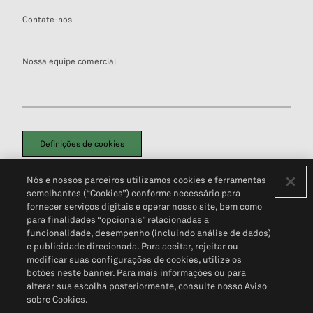
Contate-nos
Nossa equipe comercial
Definições de cookies
Disclaimers Legais
Termos de Uso
Aviso de Cookies
Nós e nossos parceiros utilizamos cookies e ferramentas
Política de Privacidade
Portal de privacidade do cliente (em inglês)
semelhantes (“Cookies”) conforme necessário para
Não Venda Minhas Informações Pessoais
© 2026 S&P Global
fornecer serviços digitais e operar nosso site, bem como
para finalidades “opcionais” relacionadas a
funcionalidade, desempenho (incluindo análise de dados)
e publicidade direcionada. Para aceitar, rejeitar ou
modificar suas configurações de cookies, utilize os
botões neste banner. Para mais informações ou para
alterar sua escolha posteriormente, consulte nosso Aviso
sobre Cookies.