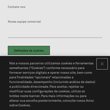
Contate-nos
Nossa equipe comercial
Definições de cookies
Disclaimers Legais
Termos de Uso
Aviso de Cookies
Nós e nossos parceiros utilizamos cookies e ferramentas
Política de Privacidade
Portal de privacidade do cliente (em inglês)
semelhantes (“Cookies”) conforme necessário para
Não Venda Minhas Informações Pessoais
© 2026 S&P Global
fornecer serviços digitais e operar nosso site, bem como
para finalidades “opcionais” relacionadas a
funcionalidade, desempenho (incluindo análise de dados)
e publicidade direcionada. Para aceitar, rejeitar ou
modificar suas configurações de cookies, utilize os
botões neste banner. Para mais informações ou para
alterar sua escolha posteriormente, consulte nosso Aviso
sobre Cookies.