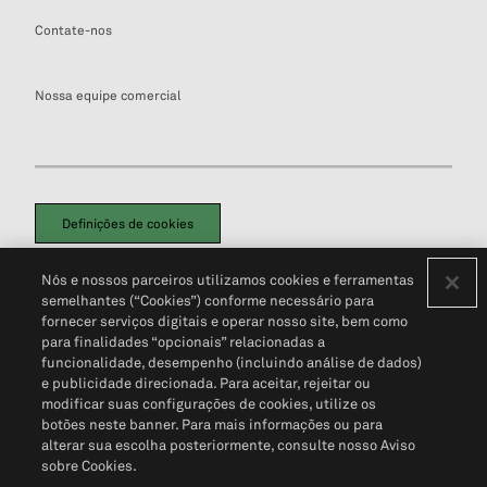
Contate-nos
Nossa equipe comercial
Definições de cookies
Disclaimers Legais
Termos de Uso
Aviso de Cookies
Nós e nossos parceiros utilizamos cookies e ferramentas
Política de Privacidade
Portal de privacidade do cliente (em inglês)
semelhantes (“Cookies”) conforme necessário para
Não Venda Minhas Informações Pessoais
© 2026 S&P Global
fornecer serviços digitais e operar nosso site, bem como
para finalidades “opcionais” relacionadas a
funcionalidade, desempenho (incluindo análise de dados)
e publicidade direcionada. Para aceitar, rejeitar ou
modificar suas configurações de cookies, utilize os
botões neste banner. Para mais informações ou para
alterar sua escolha posteriormente, consulte nosso Aviso
sobre Cookies.