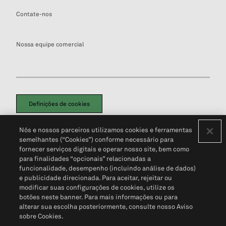
Contate-nos
Nossa equipe comercial
Definições de cookies
Disclaimers Legais
Termos de Uso
Aviso de Cookies
Nós e nossos parceiros utilizamos cookies e ferramentas
Política de Privacidade
Portal de privacidade do cliente (em inglês)
semelhantes (“Cookies”) conforme necessário para
Não Venda Minhas Informações Pessoais
© 2026 S&P Global
fornecer serviços digitais e operar nosso site, bem como
para finalidades “opcionais” relacionadas a
funcionalidade, desempenho (incluindo análise de dados)
e publicidade direcionada. Para aceitar, rejeitar ou
modificar suas configurações de cookies, utilize os
botões neste banner. Para mais informações ou para
alterar sua escolha posteriormente, consulte nosso Aviso
sobre Cookies.