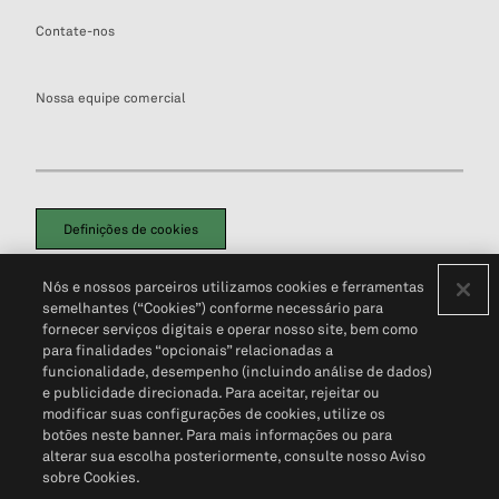
Contate-nos
Nossa equipe comercial
Definições de cookies
Disclaimers Legais
Termos de Uso
Aviso de Cookies
Nós e nossos parceiros utilizamos cookies e ferramentas
Política de Privacidade
Portal de privacidade do cliente (em inglês)
semelhantes (“Cookies”) conforme necessário para
Não Venda Minhas Informações Pessoais
© 2026 S&P Global
fornecer serviços digitais e operar nosso site, bem como
para finalidades “opcionais” relacionadas a
funcionalidade, desempenho (incluindo análise de dados)
e publicidade direcionada. Para aceitar, rejeitar ou
modificar suas configurações de cookies, utilize os
botões neste banner. Para mais informações ou para
alterar sua escolha posteriormente, consulte nosso Aviso
sobre Cookies.