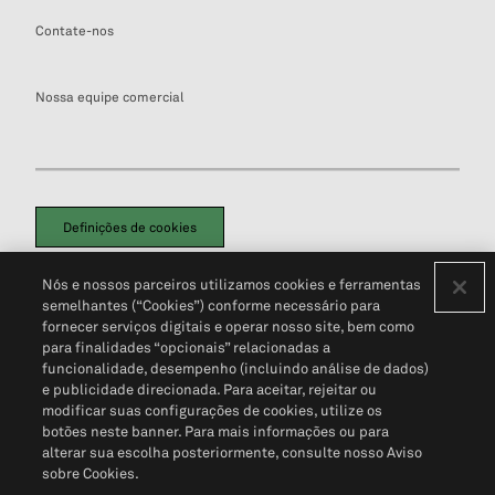
Contate-nos
Nossa equipe comercial
Definições de cookies
Disclaimers Legais
Termos de Uso
Aviso de Cookies
Nós e nossos parceiros utilizamos cookies e ferramentas
Política de Privacidade
Portal de privacidade do cliente (em inglês)
semelhantes (“Cookies”) conforme necessário para
Não Venda Minhas Informações Pessoais
© 2026 S&P Global
fornecer serviços digitais e operar nosso site, bem como
para finalidades “opcionais” relacionadas a
funcionalidade, desempenho (incluindo análise de dados)
e publicidade direcionada. Para aceitar, rejeitar ou
modificar suas configurações de cookies, utilize os
botões neste banner. Para mais informações ou para
alterar sua escolha posteriormente, consulte nosso Aviso
sobre Cookies.