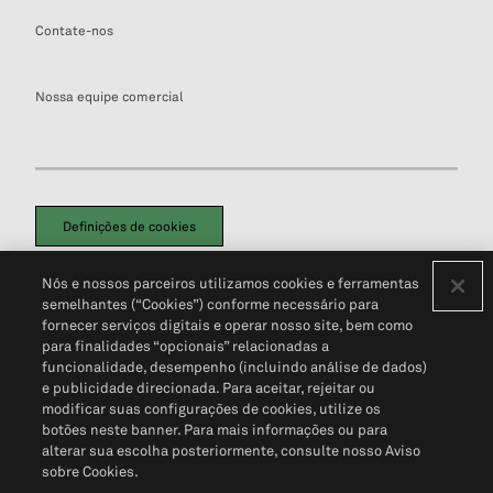
Contate-nos
Nossa equipe comercial
Definições de cookies
Disclaimers Legais
Termos de Uso
Aviso de Cookies
Nós e nossos parceiros utilizamos cookies e ferramentas
Política de Privacidade
Portal de privacidade do cliente (em inglês)
semelhantes (“Cookies”) conforme necessário para
Não Venda Minhas Informações Pessoais
© 2026 S&P Global
fornecer serviços digitais e operar nosso site, bem como
para finalidades “opcionais” relacionadas a
funcionalidade, desempenho (incluindo análise de dados)
e publicidade direcionada. Para aceitar, rejeitar ou
modificar suas configurações de cookies, utilize os
botões neste banner. Para mais informações ou para
alterar sua escolha posteriormente, consulte nosso Aviso
sobre Cookies.