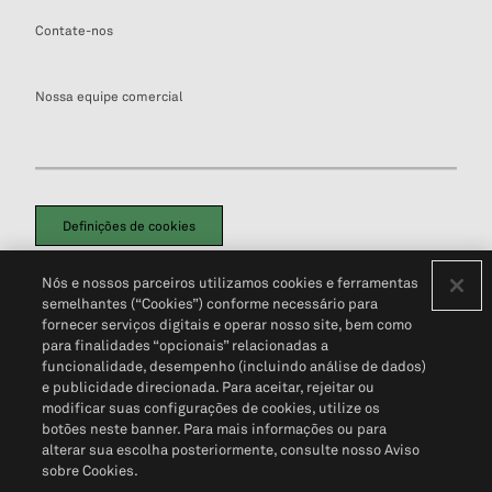
Contate-nos
Nossa equipe comercial
Definições de cookies
Disclaimers Legais
Termos de Uso
Aviso de Cookies
Nós e nossos parceiros utilizamos cookies e ferramentas
Política de Privacidade
Portal de privacidade do cliente (em inglês)
semelhantes (“Cookies”) conforme necessário para
Não Venda Minhas Informações Pessoais
© 2026 S&P Global
fornecer serviços digitais e operar nosso site, bem como
para finalidades “opcionais” relacionadas a
funcionalidade, desempenho (incluindo análise de dados)
e publicidade direcionada. Para aceitar, rejeitar ou
modificar suas configurações de cookies, utilize os
botões neste banner. Para mais informações ou para
alterar sua escolha posteriormente, consulte nosso Aviso
sobre Cookies.