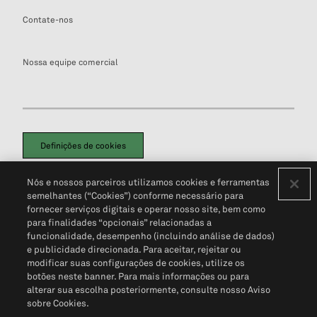
Contate-nos
Nossa equipe comercial
Definições de cookies
Disclaimers Legais
Termos de Uso
Aviso de Cookies
Nós e nossos parceiros utilizamos cookies e ferramentas
Política de Privacidade
Portal de privacidade do cliente (em inglês)
semelhantes (“Cookies”) conforme necessário para
Não Venda Minhas Informações Pessoais
© 2026 S&P Global
fornecer serviços digitais e operar nosso site, bem como
para finalidades “opcionais” relacionadas a
funcionalidade, desempenho (incluindo análise de dados)
e publicidade direcionada. Para aceitar, rejeitar ou
modificar suas configurações de cookies, utilize os
botões neste banner. Para mais informações ou para
alterar sua escolha posteriormente, consulte nosso Aviso
sobre Cookies.