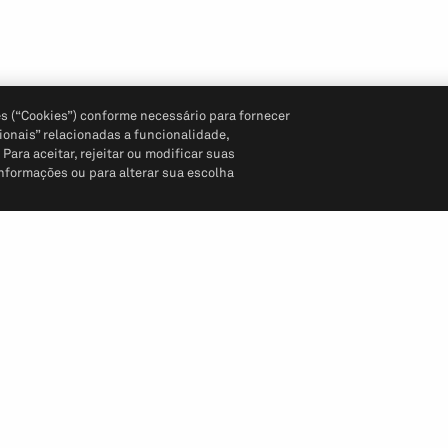
s (“Cookies”) conforme necessário para fornecer
ionais” relacionadas a funcionalidade,
ara aceitar, rejeitar ou modificar suas
informações ou para alterar sua escolha
Siga-nos