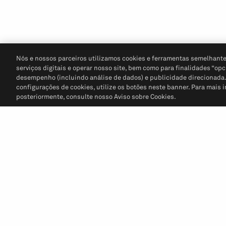
Nós e nossos parceiros utilizamos cookies e ferramentas semelhante
serviços digitais e operar nosso site, bem como para finalidades “opc
desempenho (incluindo análise de dados) e publicidade direcionada. P
configurações de cookies, utilize os botões neste banner. Para mais 
posteriormente, consulte nosso Aviso sobre Cookies.