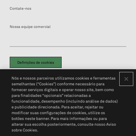
Contate-nos
Nossa equipe comercial
Definições de cookies
Disclaimers Legais
Termos de Uso
Aviso de Cookies
Nós e nossos parceiros utilizamos cookies e ferramentas
Política de Privacidade
Portal de privacidade do cliente (em inglês)
semelhantes (“Cookies”) conforme necessário para
Não Venda Minhas Informações Pessoais
© 2026 S&P Global
fornecer serviços digitais e operar nosso site, bem como
para finalidades “opcionais” relacionadas a
funcionalidade, desempenho (incluindo análise de dados)
e publicidade direcionada. Para aceitar, rejeitar ou
modificar suas configurações de cookies, utilize os
botões neste banner. Para mais informações ou para
alterar sua escolha posteriormente, consulte nosso Aviso
sobre Cookies.