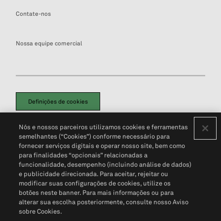
Contate-nos
Nossa equipe comercial
Definições de cookies
Disclaimers Legais
Termos de Uso
Aviso de Cookies
Nós e nossos parceiros utilizamos cookies e ferramentas
Política de Privacidade
Portal de privacidade do cliente (em inglês)
semelhantes (“Cookies”) conforme necessário para
Não Venda Minhas Informações Pessoais
© 2026 S&P Global
fornecer serviços digitais e operar nosso site, bem como
para finalidades “opcionais” relacionadas a
funcionalidade, desempenho (incluindo análise de dados)
e publicidade direcionada. Para aceitar, rejeitar ou
modificar suas configurações de cookies, utilize os
botões neste banner. Para mais informações ou para
alterar sua escolha posteriormente, consulte nosso Aviso
sobre Cookies.