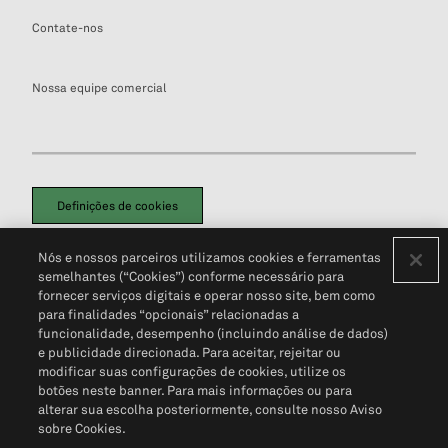
Contate-nos
Nossa equipe comercial
Definições de cookies
Disclaimers Legais
Termos de Uso
Aviso de Cookies
Nós e nossos parceiros utilizamos cookies e ferramentas
Política de Privacidade
Portal de privacidade do cliente (em inglês)
semelhantes (“Cookies”) conforme necessário para
Não Venda Minhas Informações Pessoais
© 2026 S&P Global
fornecer serviços digitais e operar nosso site, bem como
para finalidades “opcionais” relacionadas a
funcionalidade, desempenho (incluindo análise de dados)
e publicidade direcionada. Para aceitar, rejeitar ou
modificar suas configurações de cookies, utilize os
botões neste banner. Para mais informações ou para
alterar sua escolha posteriormente, consulte nosso Aviso
sobre Cookies.