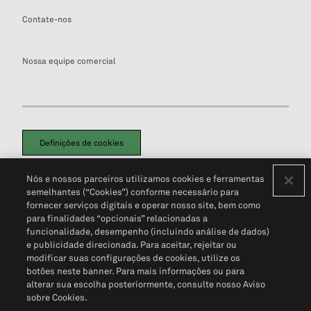
Contate-nos
Nossa equipe comercial
Definições de cookies
Disclaimers Legais
Termos de Uso
Aviso de Cookies
Nós e nossos parceiros utilizamos cookies e ferramentas
Política de Privacidade
Portal de privacidade do cliente (em inglês)
semelhantes (“Cookies”) conforme necessário para
Não Venda Minhas Informações Pessoais
© 2026 S&P Global
fornecer serviços digitais e operar nosso site, bem como
para finalidades “opcionais” relacionadas a
funcionalidade, desempenho (incluindo análise de dados)
e publicidade direcionada. Para aceitar, rejeitar ou
modificar suas configurações de cookies, utilize os
botões neste banner. Para mais informações ou para
alterar sua escolha posteriormente, consulte nosso Aviso
sobre Cookies.