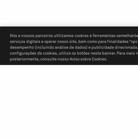
Nós e nossos parceiros utilizamos cookies e ferramentas semelhante
serviços digitais e operar nosso site, bem como para finalidades “opc
desempenho (incluindo análise de dados) e publicidade direcionada. P
configurações de cookies, utilize os botões neste banner. Para mais 
posteriormente, consulte nosso Aviso sobre Cookies.