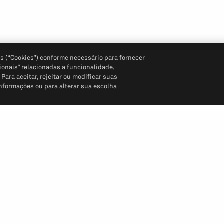
s (“Cookies”) conforme necessário para fornecer
ionais” relacionadas a funcionalidade,
ara aceitar, rejeitar ou modificar suas
informações ou para alterar sua escolha
Siga-nos