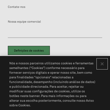
Contate-nos
Nossa equipe comercial
Definições de cookies
Disclaimers Legais
Termos de Uso
Aviso de Cookies
Nós e nossos parceiros utilizamos cookies e ferramentas
Política de Privacidade
Portal de privacidade do cliente (em inglês)
semelhantes (“Cookies”) conforme necessário para
Não Venda Minhas Informações Pessoais
© 2026 S&P Global
fornecer serviços digitais e operar nosso site, bem como
para finalidades “opcionais” relacionadas a
funcionalidade, desempenho (incluindo análise de dados)
e publicidade direcionada. Para aceitar, rejeitar ou
modificar suas configurações de cookies, utilize os
botões neste banner. Para mais informações ou para
alterar sua escolha posteriormente, consulte nosso Aviso
sobre Cookies.