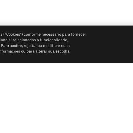
s (“Cookies”) conforme necessário para fornecer
ionais” relacionadas a funcionalidade,
ara aceitar, rejeitar ou modificar suas
informações ou para alterar sua escolha
Siga-nos