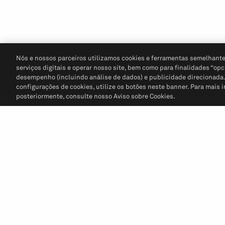
Nós e nossos parceiros utilizamos cookies e ferramentas semelhante
serviços digitais e operar nosso site, bem como para finalidades “opc
desempenho (incluindo análise de dados) e publicidade direcionada. P
configurações de cookies, utilize os botões neste banner. Para mais 
posteriormente, consulte nosso Aviso sobre Cookies.