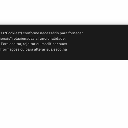
s (“Cookies”) conforme necessário para fornecer
ionais” relacionadas a funcionalidade,
ara aceitar, rejeitar ou modificar suas
informações ou para alterar sua escolha
Siga-nos