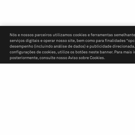
Nós e nossos parceiros utilizamos cookies e ferramentas semelhante
serviços digitais e operar nosso site, bem como para finalidades “opc
desempenho (incluindo análise de dados) e publicidade direcionada. P
configurações de cookies, utilize os botões neste banner. Para mais 
posteriormente, consulte nosso Aviso sobre Cookies.