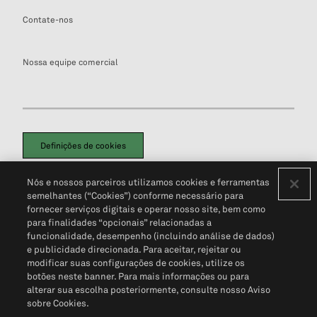
Contate-nos
Nossa equipe comercial
Definições de cookies
Disclaimers Legais
Termos de Uso
Aviso de Cookies
Nós e nossos parceiros utilizamos cookies e ferramentas
Política de Privacidade
Portal de privacidade do cliente (em inglês)
semelhantes (“Cookies”) conforme necessário para
Não Venda Minhas Informações Pessoais
© 2026 S&P Global
fornecer serviços digitais e operar nosso site, bem como
para finalidades “opcionais” relacionadas a
funcionalidade, desempenho (incluindo análise de dados)
e publicidade direcionada. Para aceitar, rejeitar ou
modificar suas configurações de cookies, utilize os
botões neste banner. Para mais informações ou para
alterar sua escolha posteriormente, consulte nosso Aviso
sobre Cookies.