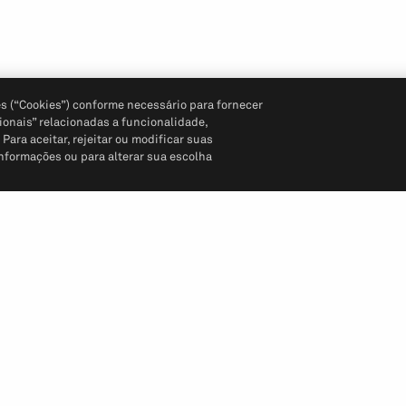
s (“Cookies”) conforme necessário para fornecer
ionais” relacionadas a funcionalidade,
ara aceitar, rejeitar ou modificar suas
informações ou para alterar sua escolha
Siga-nos