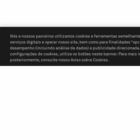
Nós e nossos parceiros utilizamos cookies e ferramentas semelhante
serviços digitais e operar nosso site, bem como para finalidades “opc
desempenho (incluindo análise de dados) e publicidade direcionada. P
configurações de cookies, utilize os botões neste banner. Para mais 
posteriormente, consulte nosso Aviso sobre Cookies.