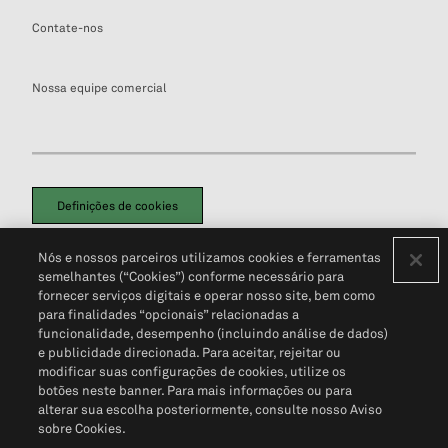
Contate-nos
Nossa equipe comercial
Definições de cookies
Disclaimers Legais
Termos de Uso
Aviso de Cookies
Nós e nossos parceiros utilizamos cookies e ferramentas
Política de Privacidade
Portal de privacidade do cliente (em inglês)
semelhantes (“Cookies”) conforme necessário para
Não Venda Minhas Informações Pessoais
© 2026 S&P Global
fornecer serviços digitais e operar nosso site, bem como
para finalidades “opcionais” relacionadas a
funcionalidade, desempenho (incluindo análise de dados)
e publicidade direcionada. Para aceitar, rejeitar ou
modificar suas configurações de cookies, utilize os
botões neste banner. Para mais informações ou para
alterar sua escolha posteriormente, consulte nosso Aviso
sobre Cookies.