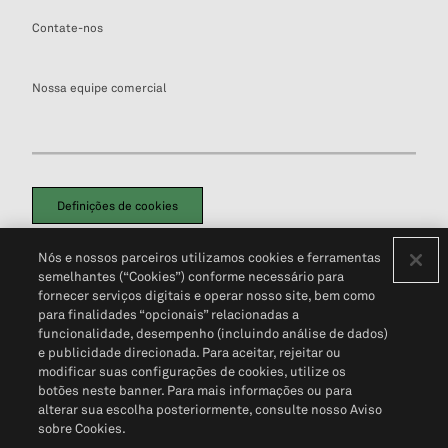
Contate-nos
Nossa equipe comercial
Definições de cookies
Disclaimers Legais
Termos de Uso
Aviso de Cookies
Nós e nossos parceiros utilizamos cookies e ferramentas
Política de Privacidade
Portal de privacidade do cliente (em inglês)
semelhantes (“Cookies”) conforme necessário para
Não Venda Minhas Informações Pessoais
© 2026 S&P Global
fornecer serviços digitais e operar nosso site, bem como
para finalidades “opcionais” relacionadas a
funcionalidade, desempenho (incluindo análise de dados)
e publicidade direcionada. Para aceitar, rejeitar ou
modificar suas configurações de cookies, utilize os
botões neste banner. Para mais informações ou para
alterar sua escolha posteriormente, consulte nosso Aviso
sobre Cookies.