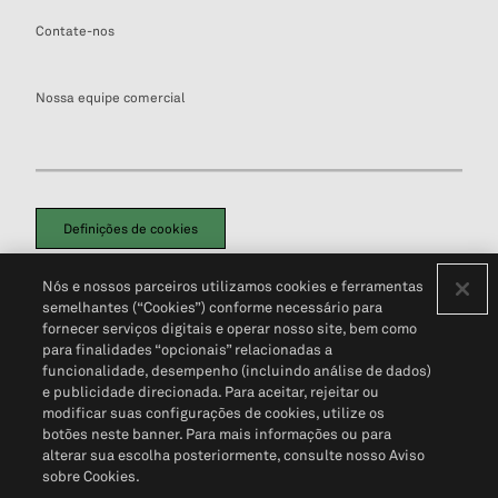
Contate-nos
Nossa equipe comercial
Definições de cookies
Disclaimers Legais
Termos de Uso
Aviso de Cookies
Nós e nossos parceiros utilizamos cookies e ferramentas
Política de Privacidade
Portal de privacidade do cliente (em inglês)
semelhantes (“Cookies”) conforme necessário para
Não Venda Minhas Informações Pessoais
© 2026 S&P Global
fornecer serviços digitais e operar nosso site, bem como
para finalidades “opcionais” relacionadas a
funcionalidade, desempenho (incluindo análise de dados)
e publicidade direcionada. Para aceitar, rejeitar ou
modificar suas configurações de cookies, utilize os
botões neste banner. Para mais informações ou para
alterar sua escolha posteriormente, consulte nosso Aviso
sobre Cookies.