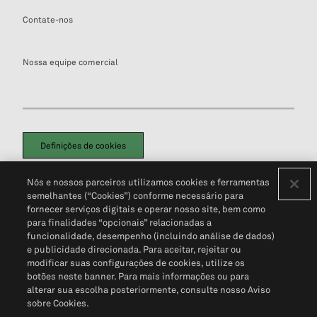
Contate-nos
Nossa equipe comercial
Definições de cookies
Disclaimers Legais
Termos de Uso
Aviso de Cookies
Nós e nossos parceiros utilizamos cookies e ferramentas
Política de Privacidade
Portal de privacidade do cliente (em inglês)
semelhantes (“Cookies”) conforme necessário para
Não Venda Minhas Informações Pessoais
© 2026 S&P Global
fornecer serviços digitais e operar nosso site, bem como
para finalidades “opcionais” relacionadas a
funcionalidade, desempenho (incluindo análise de dados)
e publicidade direcionada. Para aceitar, rejeitar ou
modificar suas configurações de cookies, utilize os
botões neste banner. Para mais informações ou para
alterar sua escolha posteriormente, consulte nosso Aviso
sobre Cookies.