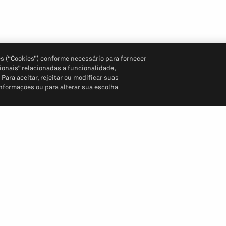
s (“Cookies”) conforme necessário para fornecer
ionais” relacionadas a funcionalidade,
ara aceitar, rejeitar ou modificar suas
informações ou para alterar sua escolha
Siga-nos