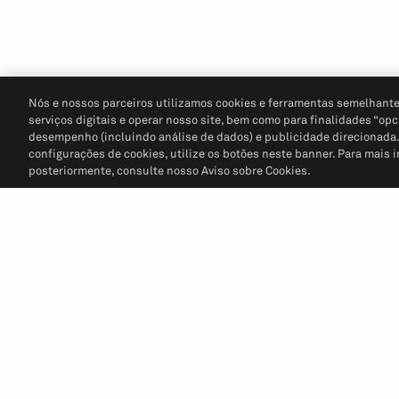
Nós e nossos parceiros utilizamos cookies e ferramentas semelhante
serviços digitais e operar nosso site, bem como para finalidades “opc
desempenho (incluindo análise de dados) e publicidade direcionada. P
configurações de cookies, utilize os botões neste banner. Para mais 
posteriormente, consulte nosso Aviso sobre Cookies.