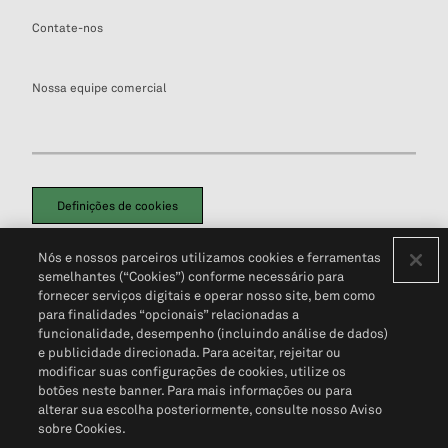
Contate-nos
Nossa equipe comercial
Definições de cookies
Disclaimers Legais
Termos de Uso
Aviso de Cookies
Nós e nossos parceiros utilizamos cookies e ferramentas
Política de Privacidade
Portal de privacidade do cliente (em inglês)
semelhantes (“Cookies”) conforme necessário para
Não Venda Minhas Informações Pessoais
© 2026 S&P Global
fornecer serviços digitais e operar nosso site, bem como
para finalidades “opcionais” relacionadas a
funcionalidade, desempenho (incluindo análise de dados)
e publicidade direcionada. Para aceitar, rejeitar ou
modificar suas configurações de cookies, utilize os
botões neste banner. Para mais informações ou para
alterar sua escolha posteriormente, consulte nosso Aviso
sobre Cookies.