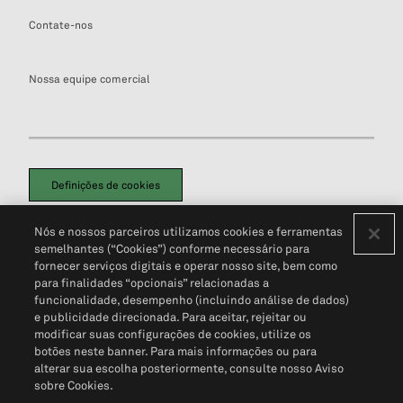
Contate-nos
Nossa equipe comercial
Definições de cookies
Disclaimers Legais
Termos de Uso
Aviso de Cookies
Nós e nossos parceiros utilizamos cookies e ferramentas
Política de Privacidade
Portal de privacidade do cliente (em inglês)
semelhantes (“Cookies”) conforme necessário para
Não Venda Minhas Informações Pessoais
© 2026 S&P Global
fornecer serviços digitais e operar nosso site, bem como
para finalidades “opcionais” relacionadas a
funcionalidade, desempenho (incluindo análise de dados)
e publicidade direcionada. Para aceitar, rejeitar ou
modificar suas configurações de cookies, utilize os
botões neste banner. Para mais informações ou para
alterar sua escolha posteriormente, consulte nosso Aviso
sobre Cookies.